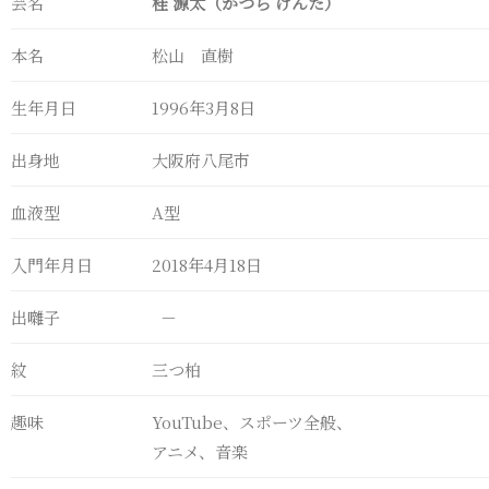
芸名
桂 源太（かつら げんた）
本名
松山 直樹
生年月日
1996年3月8日
出身地
大阪府八尾市
血液型
A型
入門年月日
2018年4月18日
出囃子
－
紋
三つ柏
趣味
YouTube、スポーツ全般、
アニメ、音楽